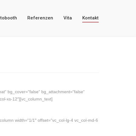
tobooth
Referenzen
Vita
Kontakt
at“ bg_cover=“false“ bg_attachment=“false“
col-xs-12″][vc_column_text]
olumn width=“1/1″ offset=“vc_col-lg-4 vc_col-md-6