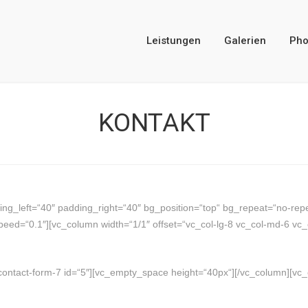
Leistungen
Galerien
Pho
KONTAKT
ng_left=“40″ padding_right=“40″ bg_position=“top“ bg_repeat=“no-repe
ed=“0.1″][vc_column width=“1/1″ offset=“vc_col-lg-8 vc_col-md-6 vc_
ontact-form-7 id=“5″][vc_empty_space height=“40px“][/vc_column][vc_c