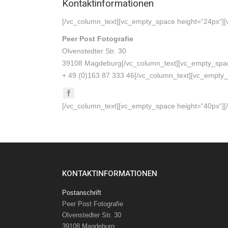
Kontaktinformationen
[/vc_column_text][vc_empty_space height=“24px“][v
Peer Post Fotografie
Olvenstedter Str. 30
39108 Magdeburg[/vc_column_text][vc_empty_space
+ 49 (0)163 87 333 46[/vc_column_text][vc_empty_
[/vc_column_text][vc_empty_space height=“40px“][
KONTAKTINFORMATIONEN
Postanschrift
Peer Post Fotografie
Olvenstedter Str. 30
39108 Magdeburg