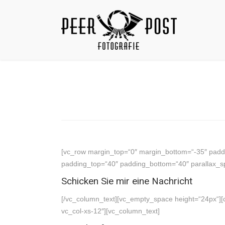
[vc_row margin_top=“0″ margin_bottom=“-35″ paddi
padding_top=“40″ padding_bottom=“40″ parallax_spe
Schicken Sie mir eine Nachricht
[/vc_column_text][vc_empty_space height=“24px“][c
vc_col-xs-12″][vc_column_text]