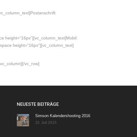
c_column_text]Postanschrift:
 height=“16px“][vc_column_text]Mobil:
space height=“16px“][vc_column_text]
/vc_column][/vc_row]
NEUESTE BEITRÄGE
Simson Kalendershooting 2016
15. Juli 2015