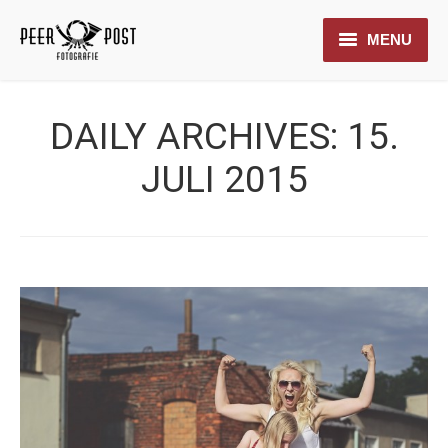
MENU
Leistungen
DAILY ARCHIVES:
15.
Galerien
JULI 2015
Photobooth
Referenzen
Vita
Kontakt