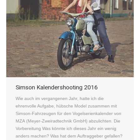
Simson Kalendershooting 2016
Wie auch im vergangenen Jahr, hatte ich die
ehrenvolle Aufgabe, hübsche Model zusammen mit
Simson-Fahrzeugen für den Vogelserienkalender von
MZA (Meyer-Zweiradtechnik GmbH) abzulichten. Die
Vorbereitung Was könnte ich dieses Jahr ein wenig
anders machen? Was hat dem Auftraggeber gefallen?